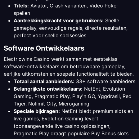
Titels:
Aviator, Crash varianten, Video Poker
spellen
Aantrekkingskracht voor gebruikers:
Snelle
gameplay, eenvoudige regels, directe resultaten,
perfect voor snelle spelsessies
Software Ontwikkelaars
Electricwins Casino werkt samen met eersteklas
software-ontwikkelaars om betrouwbare gameplay,
eerlijke uitkomsten en soepele functionaliteit te bieden.
Totaal aantal aanbieders:
33+ software aanbieders
Belangrijkste ontwikkelaars:
NetEnt, Evolution
Gaming, Pragmatic Play, Play'n GO, Yggdrasil, Red
Tiger, Nolimit City, Microgaming
Speciale bijdragen:
NetEnt biedt premium slots en
live games, Evolution Gaming levert
toonaangevende live casino oplossingen,
Pragmatic Play draagt populaire Buy Bonus slots