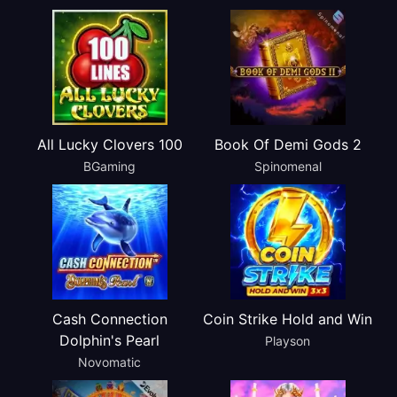
All Lucky Clovers 100
Book Of Demi Gods 2
BGaming
Spinomenal
Cash Connection
Coin Strike Hold and Win
Dolphin's Pearl
Playson
Novomatic