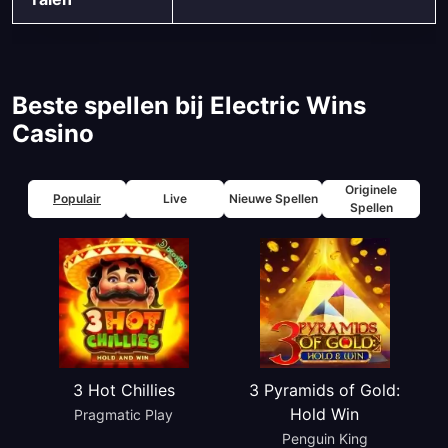
Beste spellen bij Electric Wins
Casino
Originele
Populair
Live
Nieuwe Spellen
Spellen
3 Hot Chillies
3 Pyramids of Gold:
Hold Win
Pragmatic Play
Penguin King