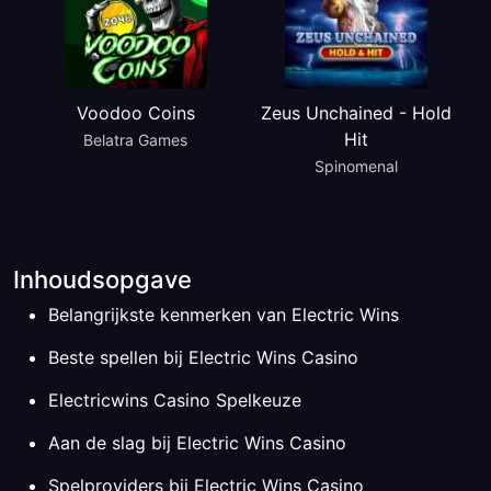
Voodoo Coins
Zeus Unchained - Hold
Hit
Belatra Games
Spinomenal
Inhoudsopgave
Belangrijkste kenmerken van Electric Wins
Coin Princess x1000
Lightning Roulette
Plinko Aztec
Serpent Gold: Hold &
Sweet Bonanza
Chicken Road
Beste spellen bij Electric Wins Casino
CandyLand
Win
Evolution
Booongo
inout
inout
Electricwins Casino Spelkeuze
Pragmatic Play Live
Penguin King
Aan de slag bij Electric Wins Casino
Spelproviders bij Electric Wins Casino